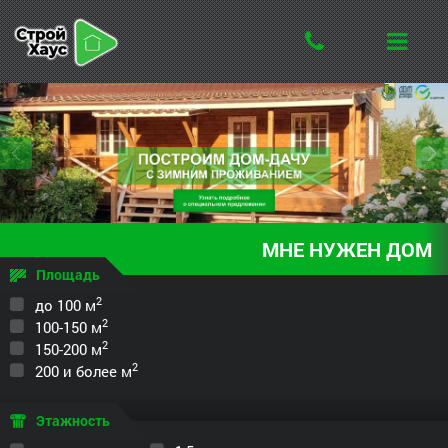
МНЕ
НУЖЕН
ДОМ
Площадь
2
до 100 м
2
100-150 м
2
150-200 м
2
200 и более м
Этажность