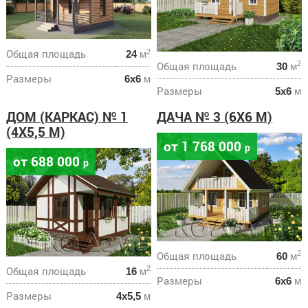
Общая площадь
2
24
м
Общая площадь
2
30
м
Размеры
6х6
м
Размеры
5х6
м
ДОМ (КАРКАС) № 1
ДАЧА № 3 (6Х6 М)
(4Х5,5 М)
от 1 768 000
р
от 688 000
р
Общая площадь
2
60
м
Общая площадь
2
16
м
Размеры
6х6
м
Размеры
4х5,5
м