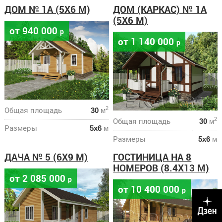
ДОМ № 1А (5Х6 М)
ДОМ (КАРКАС) № 1А
(5Х6 М)
от 940 000
р
от 1 140 000
р
Общая площадь
2
30
м
Общая площадь
2
30
м
Размеры
5х6
м
Размеры
5х6
м
ДАЧА № 5 (6Х9 М)
ГОСТИНИЦА НА 8
НОМЕРОВ (8.4Х13 М)
от 2 085 000
р
от 10 400 000
р