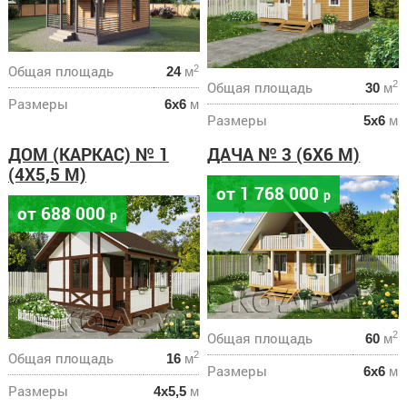
Общая площадь
2
24
м
Общая площадь
2
30
м
Размеры
6х6
м
Размеры
5х6
м
ДОМ (КАРКАС) № 1
ДАЧА № 3 (6Х6 М)
(4Х5,5 М)
от 1 768 000
р
от 688 000
р
Общая площадь
2
60
м
Общая площадь
2
16
м
Размеры
6х6
м
Размеры
4х5,5
м