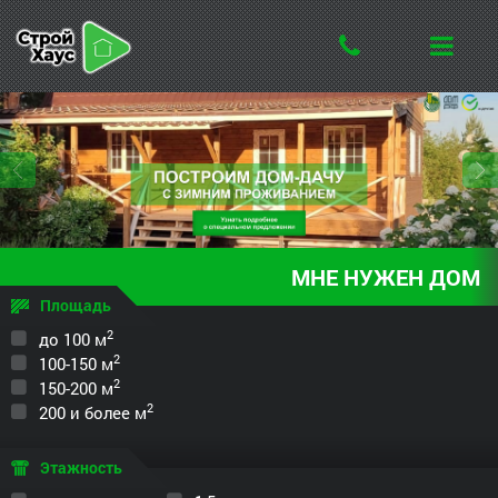
МНЕ
НУЖЕН
ДОМ
Площадь
2
до 100 м
2
100-150 м
2
150-200 м
2
200 и более м
Этажность