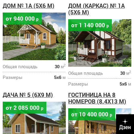
ДОМ № 1А (5Х6 М)
ДОМ (КАРКАС) № 1А
(5Х6 М)
от 940 000
р
от 1 140 000
р
Общая площадь
2
30
м
Общая площадь
2
30
м
Размеры
5х6
м
Размеры
5х6
м
ДАЧА № 5 (6Х9 М)
ГОСТИНИЦА НА 8
НОМЕРОВ (8.4Х13 М)
от 2 085 000
р
от 10 400 000
р